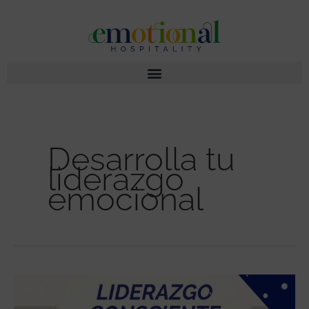
Ir
al
contenido
Desarrolla tu
liderazgo
emocional
Liderazgo
consciente