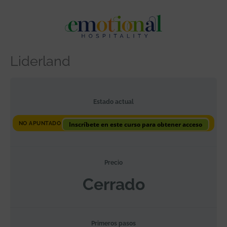
Ir
al
contenido
Liderland
Estado actual
NO APUNTADO
Inscríbete en este curso para obtener acceso
Precio
Cerrado
Primeros pasos