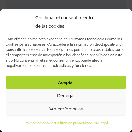
Este curso está cerrado actualmente
Gestionar el consentimiento
de las cookies
Para ofrecer las mejores experiencias, utilizamos tecnologías como las
cookies para almacenar y/o acceder a la información del dispositivo. El
consentimiento de estas tecnologías nos permitirá procesar datos como
el comportamiento de navegación o las identificaciones únicas en este
sitio. No consentir o retirar el consentimiento, puede afectar
negativamente a ciertas características y funciones.
Aceptar
Denegar
© Emotional Hospitality – Agustín Herrera | Email:
Ver preferencias
info@emotionalhospitality.com
|
Aviso legal
|
Política de
Política de cookies
privacidad
Política de privacidad
|
Política de cookies
Aviso legal