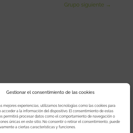
Grupo siguiente
→
Gestionar el consentimiento de las cookies
as mejores experiencias, utilizamos tecnologías como las cookies para
acceder a la información del dispositivo. El consentimiento de estas
os permitirá procesar datos como el comportamiento de navegación o
ciones únicas en este sitio. No consentir o retirar el consentimiento, puede
vamente a ciertas características y funciones.