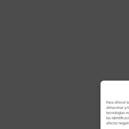
Para ofrecer l
almacenar y/o 
tecnologías n
las identifica
afectar negati