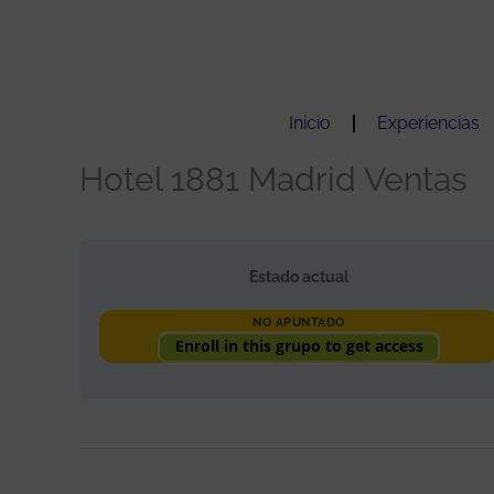
Ir
al
contenido
Inicio
Experiencias
Hotel 1881 Madrid Ventas
Estado actual
NO APUNTADO
Enroll in this grupo to get access