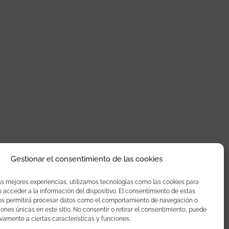
Gestionar el consentimiento de las cookies
as mejores experiencias, utilizamos tecnologías como las cookies para
acceder a la información del dispositivo. El consentimiento de estas
os permitirá procesar datos como el comportamiento de navegación o
ciones únicas en este sitio. No consentir o retirar el consentimiento, puede
vamente a ciertas características y funciones.