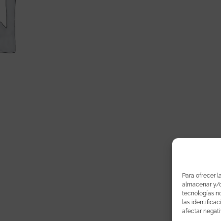
Para ofrecer l
almacenar y/o 
tecnologías n
las identifica
afectar negati