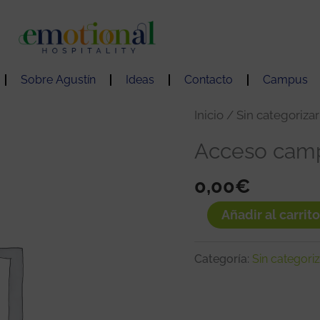
Sobre Agustín
Ideas
Contacto
Campus
Acceso
Inicio
/
Sin categorizar
campus:
Acceso campu
Barceló
0,00
€
Castillo
cantidad
Añadir al carrito
Categoría:
Sin categori